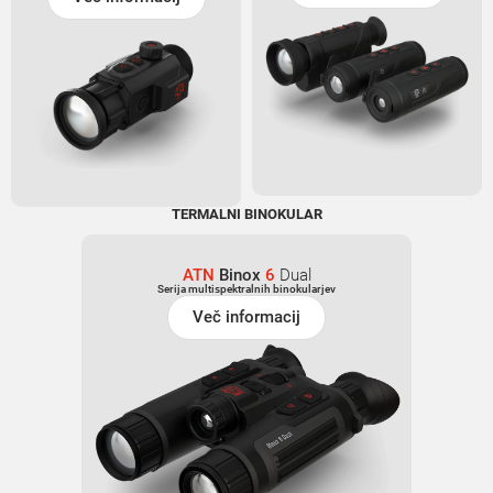
TERMALNI BINOKULAR
ATN
Binox
6
Dual
Serija multispektralnih binokularjev
Več informacij