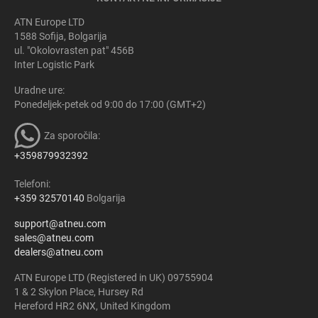
ATN Europe LTD
1588 Sofija, Bolgarija
ul. "Okolovrasten pat" 456B
Inter Logistic Park
Uradne ure:
Ponedeljek-petek od 9:00 do 17:00 (GMT+2)
Za sporočila:
+359879932392
Telefoni:
+359 32570140
Bolgarija
support@atneu.com
sales@atneu.com
dealers@atneu.com
ATN Europe LTD (Registered in UK) 09755904
1 & 2 Skylon Place, Hursey Rd
Hereford HR2 6NX, United Kingdom