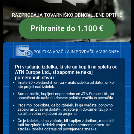
RAZPRODAJA TOVARNIŠKO OBNOVLJENE OPTIKE
Prihranite do 1.100 €
POLITIKA VRAČILA IN POVRAČILA V 30 DNEH
Pri vračanju izdelka, ki ste ga kupili na spletu od
ATN Europe Ltd., si zapomnite nekaj
pomembnih stvari.:
Imate 30 koledarskih dni za vračilo izdelka od datuma, ko
ste prejeli naš izdelek.
Samo izdelki, kupljeni neposredno od ATN Europe Ltd., so
upravičeni do naše 30-dnevne politike vračila in povračila.
Prosimo, poskrbite, da bo izdelek, ki ga vračate, ponovno
zapakiran z vsemi dodatki, adapterji in dokumentacijo, ki
so bili prvotno vključeni ob prejemu.
Če je izdelek, ki ga vračate, bil kupljen z darilom, mora biti
tudi brezplačni izdelek vrnjen. V nasprotnem primeru se
strošek izdelka odšteje od povrnjenega zneska.