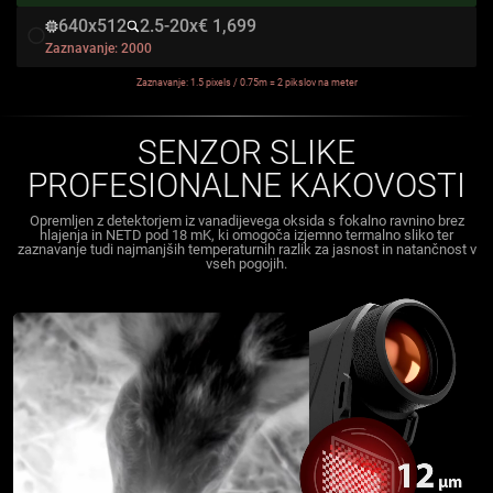
640x512
2.5-20x
€ 1,699
Zaznavanje:
2000
Zaznavanje: 1.5 pixels / 0.75m = 2 pikslov na meter
SENZOR SLIKE
PROFESIONALNE KAKOVOSTI
Opremljen z detektorjem iz vanadijevega oksida s fokalno ravnino brez
hlajenja in NETD pod 18 mK, ki omogoča izjemno termalno sliko ter
zaznavanje tudi najmanjših temperaturnih razlik za jasnost in natančnost v
vseh pogojih.