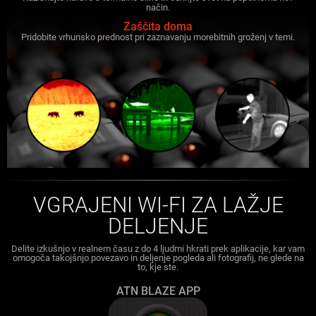
način.
Zaščita doma
Pridobite vrhunsko prednost pri zaznavanju morebitnih groženj v temi.
VGRAJENI WI-FI ZA LAŽJE
DELJENJE
Delite izkušnjo v realnem času z do 4 ljudmi hkrati prek aplikacije, kar vam
omogoča takojšnjo povezavo in deljenje pogleda ali fotografij, ne glede na
to, kje ste.
ATN BLAZE APP