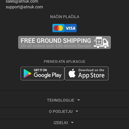
sales@atnuk.com
support@atnuk.com
NAČIN PLAČILA
PRENESI ATN APLIKACIJE
TEHNOLOGIJE
O PODJETJU
Termalno slikanje
IZDELKI
O ATN
Snemanje videa z aktivacijo odboja