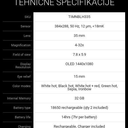
TEHNIČNE SPECIFIKACIJE
TIMNBLH335
SKU
384x288, 50 Hz, 12 μm, <18mK
Sensor
35 mm
Lens
4-32x
Magnification
7.8 x 5.9
Field of view
OLED 1440x1080
Display
Resolution
15 mm
Eye relief
White hot, Black hot, White hot + red, Green hot,
Color modes
Sepia, Ironbow
32 GB
Internal Memory
18650 rechargeable (qty 2 included)
Battery type
14hrs (7hr per battery)
Battery life
Rechargeable, Charger included
Charging