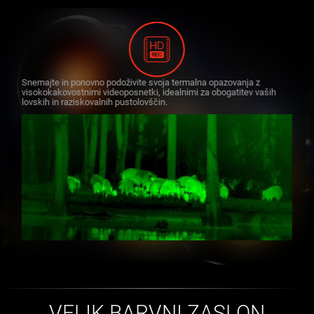
Snemajte in ponovno podoživite svoja termalna opazovanja z
visokokakovostnimi videoposnetki, idealnimi za obogatitev vaših
lovskih in raziskovalnih pustolovščin.
VELIK BARVNI ZASLON