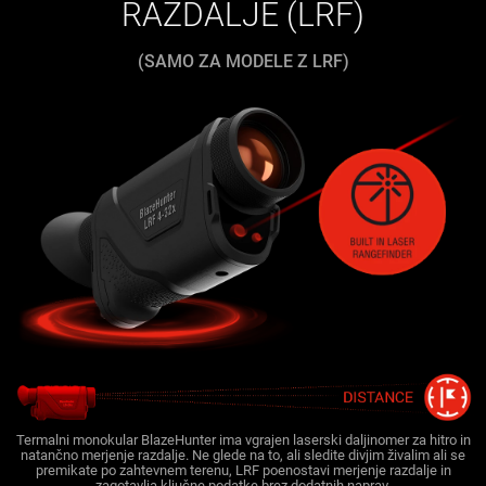
RAZDALJE (LRF)
(SAMO ZA MODELE Z LRF)
Termalni monokular BlazeHunter ima vgrajen laserski daljinomer za hitro in
natančno merjenje razdalje. Ne glede na to, ali sledite divjim živalim ali se
premikate po zahtevnem terenu, LRF poenostavi merjenje razdalje in
zagotavlja ključne podatke brez dodatnih naprav.