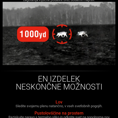
EN IZDELEK
NESKONČNE MOŽNOSTI
Lov
Sledite svojemu plenu natančno, v vseh svetlobnih pogojih.
Pustolovščine na prostem
Raziskujte naravo s termalno sliko in odkrijte svet na popolnoma nov