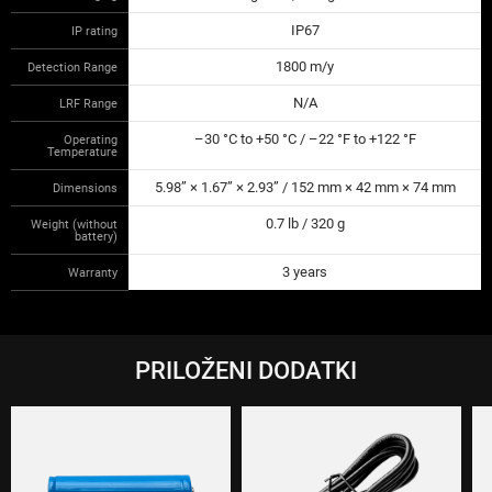
IP67
IP rating
1800 m/y
Detection Range
N/A
LRF Range
–30 °C to +50 °C / –22 °F to +122 °F
Operating
Temperature
5.98” × 1.67” × 2.93” / 152 mm × 42 mm × 74 mm
Dimensions
0.7 lb / 320 g
Weight (without
battery)
3 years
Warranty
PRILOŽENI DODATKI