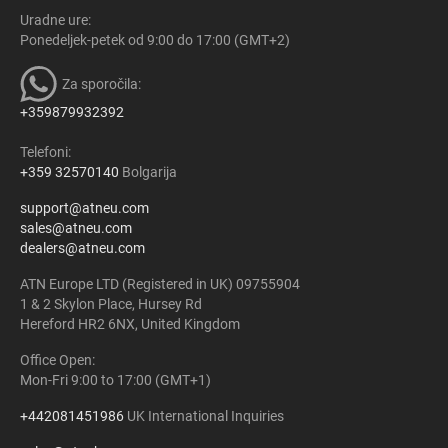
Uradne ure:
Ponedeljek-petek od 9:00 do 17:00 (GMT+2)
Za sporočila:
+359879932392
Telefoni:
+359 32570140
Bolgarija
support@atneu.com
sales@atneu.com
dealers@atneu.com
ATN Europe LTD (Registered in UK) 09755904
1 & 2 Skylon Place, Hursey Rd
Hereford HR2 6NX, United Kingdom
Office Open:
Mon-Fri 9:00 to 17:00 (GMT+1)
+442081451986
UK International Inquiries