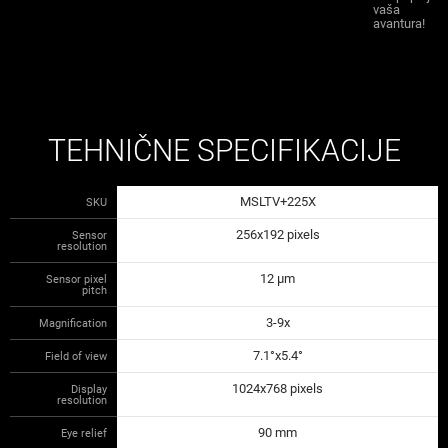
vaša
avantura!
TEHNIČNE SPECIFIKACIJE
MSLTV+225X
SKU
256x192 pixels
Sensor
resolution
12 µm
Sensor pixel
pitch
3-9х
Magnification
7.1°x5.4°
Field of view
1024x768 pixels
Display
resolution
90 mm
Eye relief