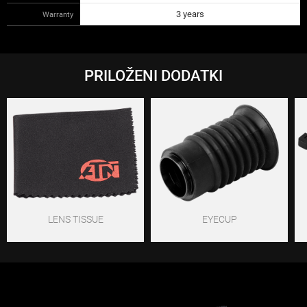
3 years
Warranty
PRILOŽENI DODATKI
LENS TISSUE
EYECUP