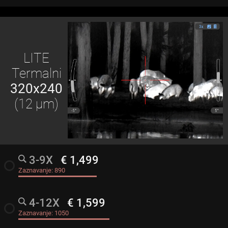
LITE
Termalni
320x240
(12 μm)
3-9X
€ 1,499
radio_button_unchecked
Zaznavanje:
890
4-12X
€ 1,599
radio_button_unchecked
Zaznavanje:
1050