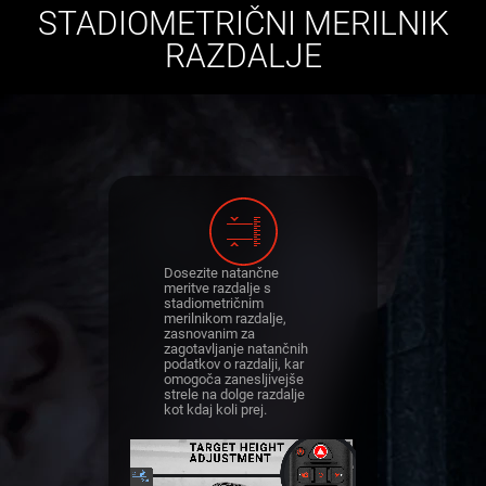
STADIOMETRIČNI MERILNIK
RAZDALJE
Dosezite natančne
meritve razdalje s
stadiometričnim
merilnikom razdalje,
zasnovanim za
zagotavljanje natančnih
podatkov o razdalji, kar
omogoča zanesljivejše
strele na dolge razdalje
kot kdaj koli prej.