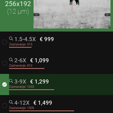
256x192
(12 μm)
1.5-4.5X
€ 999
radio_button_unchecked
Zaznavanje:
515
2-6X
€ 1,099
radio_button_unchecked
Zaznavanje:
810
3-9X
€ 1,299
done
Zaznavanje:
1035
4-12X
€ 1,499
radio_button_unchecked
Zaznavanje:
1500