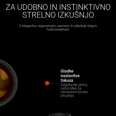
ZA UDOBNO IN INSTINKTIVNO
STRELNO IZKUŠNJO
Z elegantno, ergonomsko zasnovo, ki združuje slog in
funkcionalnost.
Gladke
nastavitve
fokusa
Zagotavlja jasne,
ostre slike za
nemoteno lovsko
izkušnjo.