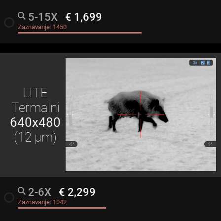
5-15X
€ 1,699
radio_button_unchecked
Zaznavanje:
1450
LITE
Termalni
640x480
(12 μm)
2-6X
€ 2,299
radio_button_unchecked
Zaznavanje:
1042