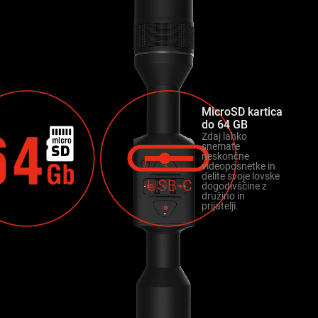
MicroSD kartica
do 64 GB
Zdaj lahko
snemate
neskončne
videoposnetke in
delite svoje lovske
dogodivščine z
družino in
prijatelji.