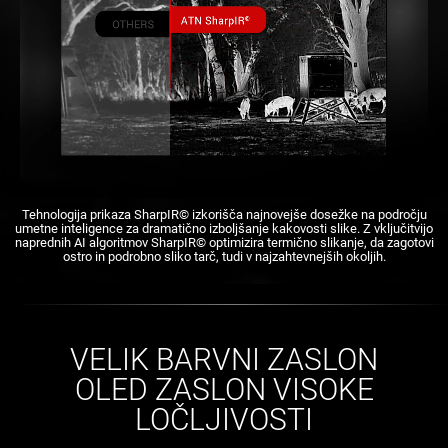
Tehnologija prikaza SharpIR© izkorišča najnovejše dosežke na področju
umetne inteligence za dramatično izboljšanje kakovosti slike. Z vključitvijo
naprednih AI algoritmov SharpIR© optimizira termično slikanje, da zagotovi
ostro in podrobno sliko tarč, tudi v najzahtevnejših okoljih.
VELIK BARVNI ZASLON
OLED ZASLON VISOKE
LOČLJIVOSTI