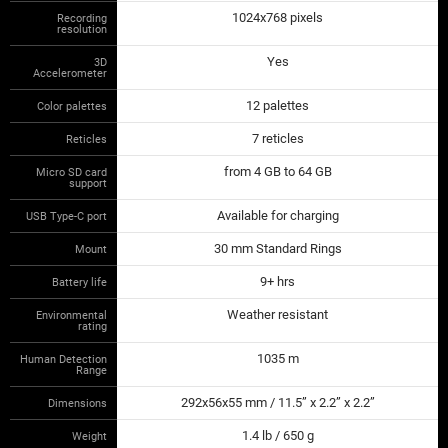
1024x768 pixels
Recording
resolution
Yes
3D
Accelerometer
12 palettes
Color palettes
7 reticles
Reticles
from 4 GB to 64 GB
Micro SD card
support
Available for charging
USB Type-C port
30 mm Standard Rings
Mount
9+ hrs
Battery life
Weather resistant
Environmental
rating
1035 m
Human Detection
Range
292x56x55 mm / 11.5” x 2.2” x 2.2”
Dimensions
1.4 lb / 650 g
Weight