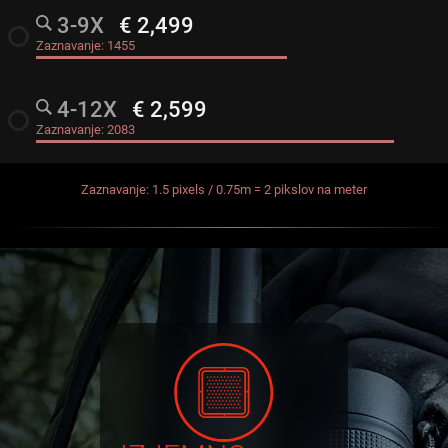
3-9X
€ 2,499
radio_button_unchecked
Zaznavanje:
1455
4-12X
€ 2,599
radio_button_unchecked
Zaznavanje:
2083
Zaznavanje: 1.5 pixels / 0.75m = 2 pikslov na meter