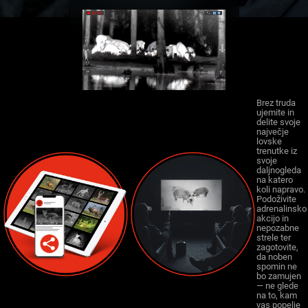
Brez truda
ujemite in
delite svoje
največje
lovske
trenutke iz
svoje
daljnogleda
na katero
koli napravo.
Podoživite
adrenalinsko
akcijo in
nepozabne
strele ter
zagotovite,
da noben
spomin ne
bo zamujen
— ne glede
na to, kam
vas popelje