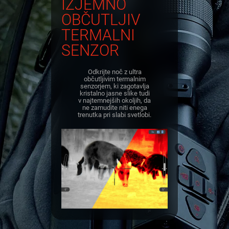
IZJEMNO
OBČUTLJIV
TERMALNI
SENZOR
Odkrijte noč z ultra
občutljivim termalnim
senzorjem, ki zagotavlja
kristalno jasne slike tudi
v najtemnejših okoljih, da
ne zamudite niti enega
trenutka pri slabi svetlobi.