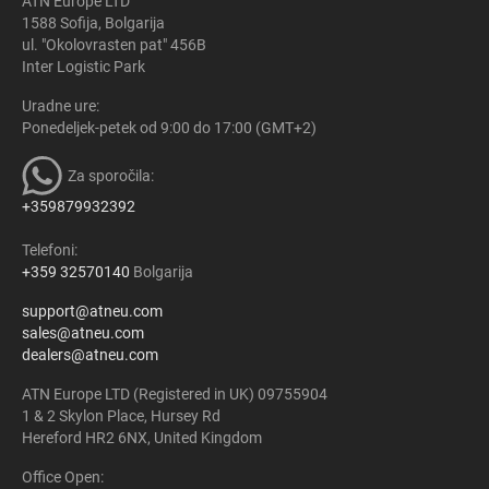
ATN Europe LTD
1588 Sofija, Bolgarija
ul. "Okolovrasten pat" 456B
Inter Logistic Park
Uradne ure:
Ponedeljek-petek od 9:00 do 17:00 (GMT+2)
Za sporočila:
+359879932392
Telefoni:
+359 32570140
Bolgarija
support@atneu.com
sales@atneu.com
dealers@atneu.com
ATN Europe LTD (Registered in UK) 09755904
1 & 2 Skylon Place, Hursey Rd
Hereford HR2 6NX, United Kingdom
Office Open: